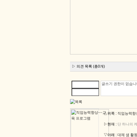
▷ 의견 목록 (총0개)
△위쪽 :
직업능력향상
▷현재 :
단 하나의 
▽아래 :
대체 샘 활