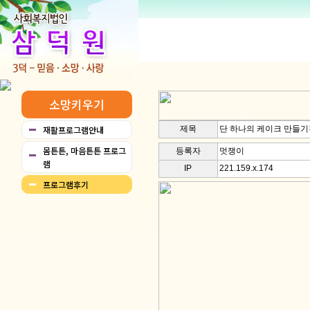
삼덕원소개
삼덕원현
재활프
소망키우기
재활프로그램안내
제목
단 하나의 케이크 만들
몸튼튼, 마음튼튼 프로그
등록자
멋쟁이
램
IP
221.159.x.174
프로그램후기